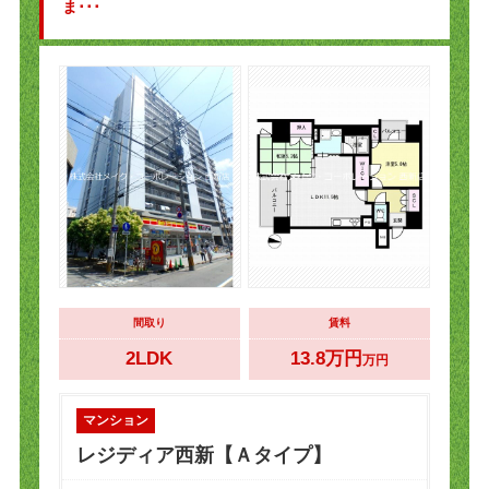
ま･･･
間取り
賃料
2LDK
13.8万円
万円
マンション
レジディア西新【Ａタイプ】