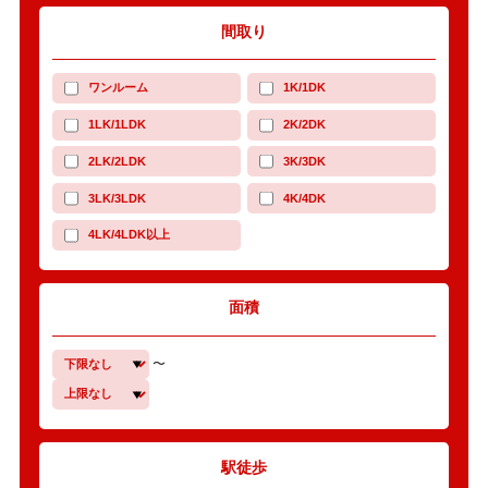
間取り
ワンルーム
1K/1DK
1LK/1LDK
2K/2DK
2LK/2LDK
3K/3DK
3LK/3LDK
4K/4DK
4LK/4LDK以上
面積
〜
駅徒歩