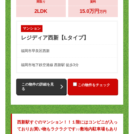
間取り
賃料
2LDK
15.0万円
万円
マンション
レジディア西新【Lタイプ】
福岡市早良区西新
福岡市地下鉄空港線 西新駅 徒歩3分
この物件の詳細を見
この物件をチェック
る
西新駅すぐのマンション！！１階にはコンビニが入っ
ておりお買い物もラクラクです♪♪敷地内駐車場もあり