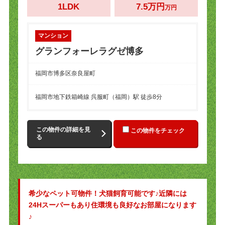
1LDK
7.5万円
万円
マンション
グランフォーレラグゼ博多
福岡市博多区奈良屋町
福岡市地下鉄箱崎線 呉服町（福岡）駅 徒歩8分
この物件の詳細を見
この物件をチェック
る
希少なペット可物件！犬猫飼育可能です♪近隣には
24Hスーパーもあり住環境も良好なお部屋になります
♪