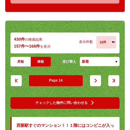
430件
の検索結果
表示件数
157件〜168件
を表示
並び替え
新着
昇順
降順
14
チェックした物件に問い合わせる
西新駅すぐのマンション！！１階にはコンビニが入っ