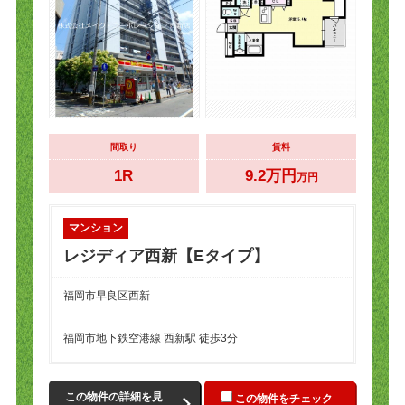
間取り
賃料
1R
9.2万円
万円
マンション
レジディア西新【Eタイプ】
福岡市早良区西新
福岡市地下鉄空港線 西新駅 徒歩3分
この物件の詳細を見
この物件をチェック