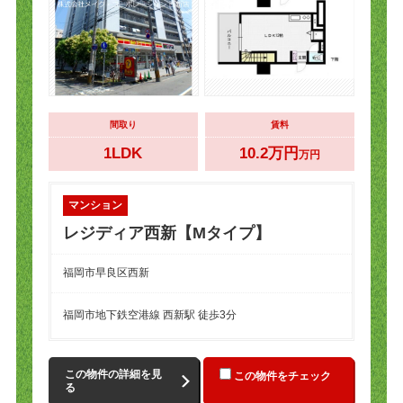
間取り
賃料
1LDK
10.2万円
万円
マンション
レジディア西新【Mタイプ】
福岡市早良区西新
福岡市地下鉄空港線 西新駅 徒歩3分
この物件の詳細を見
この物件をチェック
る