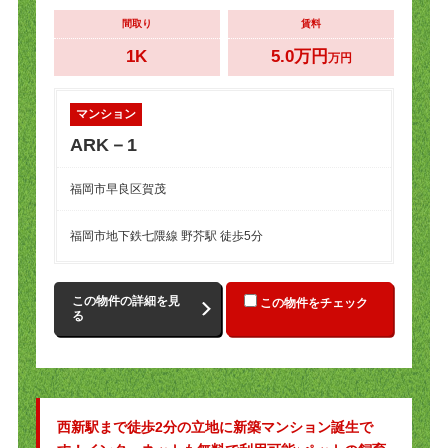
間取り
賃料
1K
5.0万円
万円
マンション
ARK－1
福岡市早良区賀茂
福岡市地下鉄七隈線 野芥駅 徒歩5分
この物件の詳細を見
この物件をチェック
る
西新駅まで徒歩2分の立地に新築マンション誕生で