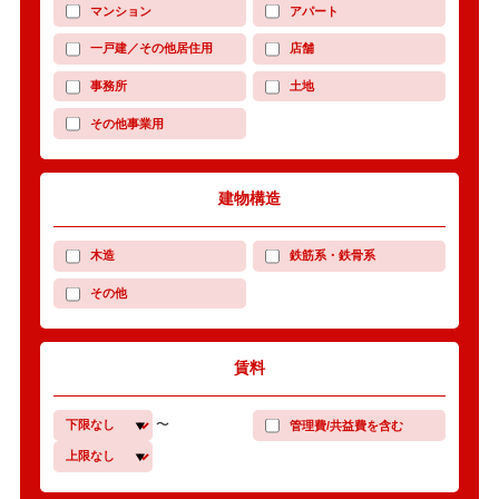
マンション
アパート
一戸建／その他居住用
店舗
事務所
土地
その他事業用
建物構造
木造
鉄筋系・鉄骨系
その他
賃料
〜
管理費/共益費を含む