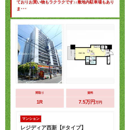
ておりお買い物もラクラクです♪♪敷地内駐車場もあり
ま･･･
間取り
賃料
1R
7.5万円
万円
マンション
レジディア西新【Fタイプ】