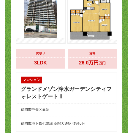
間取り
賃料
3LDK
26.0万円
万円
マンション
グランドメゾン浄水ガーデンシティフ
ォレストゲートⅡ
福岡市中央区薬院
福岡市地下鉄七隈線 薬院大通駅 徒歩5分